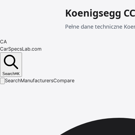
Koenigsegg C
Pełne dane techniczne Koen
CA
CarSpecsLab.com
Search
⌘
K
Search
Manufacturers
Compare