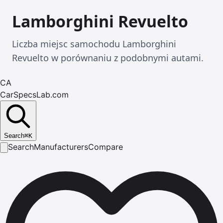
Lamborghini Revuelto
Liczba miejsc samochodu Lamborghini
Revuelto w porównaniu z podobnymi autami.
CA
CarSpecsLab.com
Search
⌘
K
Search
Manufacturers
Compare